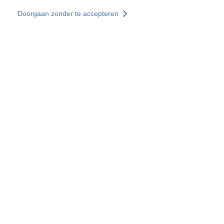
Overslaan en naar de inhoud gaan
Doorgaan zonder te accepteren
Diensten
Ontdekken +
Meer resultaten
Alle locaties
Landenwebsites
Groep SOCOTEC
Frankrijk
Verenigd Koninkrijk
Duitsland