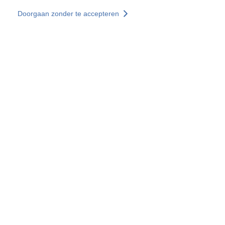
Overslaan en naar de inhoud gaan
Doorgaan zonder te accepteren
Diensten
Ontdekken +
Meer resultaten
Alle locaties
Landenwebsites
Groep SOCOTEC
Frankrijk
Verenigd Koninkrijk
Duitsland