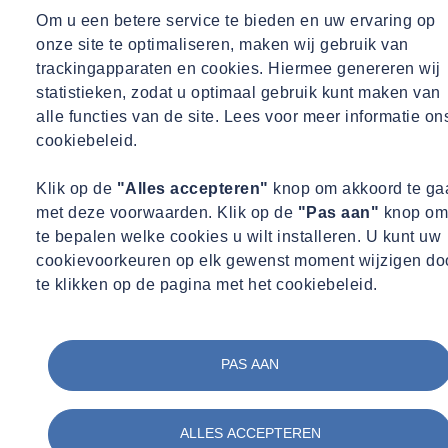
Grafisch ontwerp en onderhoud
Om u een betere service te bieden en uw ervaring op
onze site te optimaliseren, maken wij gebruik van
PARKER ET PARKER
trackingapparaten en cookies. Hiermee genereren wij
60 Quai Richelieu - 33000 BORDEAUX
statistieken, zodat u optimaal gebruik kunt maken van
253 rue Saint-Honoré - 75001 PARIJS
alle functies van de site. Lees voor meer informatie on
Bescherming van persoonsgegevens
cookiebeleid.
Er worden geen persoonsgegevens verzameld zonder uw
Klik op de
"Alles accepteren"
knop om akkoord te ga
medeweten.
met deze voorwaarden. Klik op de
"Pas aan"
knop om
Er worden geen persoonsgegevens doorgegeven aan derden.
te bepalen welke cookies u wilt installeren. U kunt uw
cookievoorkeuren op elk gewenst moment wijzigen do
Voor meer informatie over hoe uw persoonsgegevens worden
te klikken op de pagina met het cookiebeleid.
beheerd, kunt u terecht op de
toegewijde pagina
.
Intellectuele eigendom / gebruikersrechten
PAS AAN
SOCOTEC Gestion is de exclusieve eigenaar van alle intellectuele
eigendomsrechten met betrekking tot zowel de structuur als de
inhoud van de website www.socotec.nl wereldwijd.
ALLES ACCEPTEREN