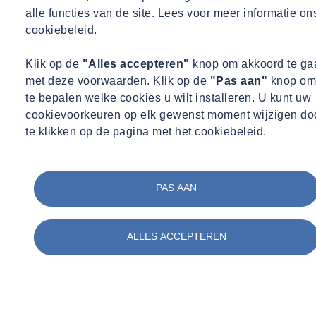
SOCOTEC biedt ook oplossingen voor de circulaire economie voor
alle functies van de site. Lees voor meer informatie on
een beter afvalbeheer en zet zich in om haar impact en die van haar
cookiebeleid.
klanten op koolstofemissies en vervuiling (water-land-lucht) te
verminderen. Voorspellend onderhoud van gebouwen en faciliteiten
Klik op de
"Alles accepteren"
knop om akkoord te ga
kan helpen bij het optimaliseren van en anticiperen op
met deze voorwaarden. Klik op de
"Pas aan"
knop om
milieuprestaties, in gebouwde structuren, opslaginstallaties,
te bepalen welke cookies u wilt installeren. U kunt uw
productielocaties, onderhouds- of ontmantelingsfasen van
cookievoorkeuren op elk gewenst moment wijzigen do
gebouwen.
te klikken op de pagina met het cookiebeleid.
GREEN TRUST
maakt het verschil in de manier waarop wij onze
klanten begeleiden naar een meer duurzame en veerkrachtige wereld
voor wat betreft gebouwen, infrastructuur, industriële installaties en
PAS AAN
hun uitrusting.
De vermindering van onze eigen milieu-impact is ook een
ALLES ACCEPTEREN
topprioriteit in al onze regio's en maakt deel uit van onze doelstelling
in verband met onze koolstofvoetafdruk van de groep.
Ons actieplan voor 5 jaar vraagt :