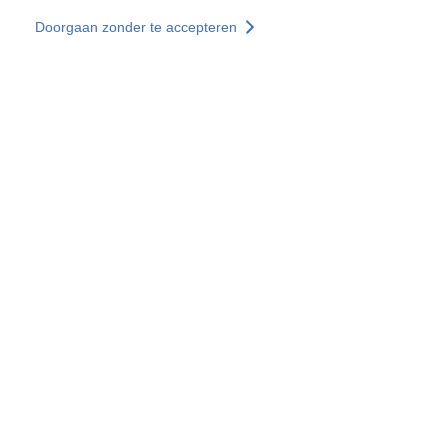
Overslaan en naar de inhoud gaan
Doorgaan zonder te accepteren
Diensten
Ontdekken +
Meer resultaten
Alle locaties
Landenwebsites
Groep SOCOTEC
Frankrijk
Verenigd Koninkrijk
Duitsland