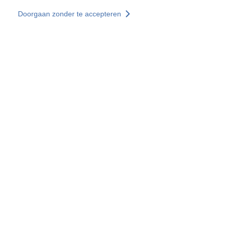
Overslaan en naar de inhoud gaan
Doorgaan zonder te accepteren
Diensten
Ontdekken +
Meer resultaten
Alle locaties
Landenwebsites
Groep SOCOTEC
Frankrijk
Verenigd Koninkrijk
Duitsland