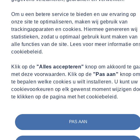
Realisatie
Om u een betere service te bieden en uw ervaring op
onze site te optimaliseren, maken wij gebruik van
Controle en Advies bouwconstructies
trackingapparaten en cookies. Hiermee genereren wij
statistieken, zodat u optimaal gebruik kunt maken van
alle functies van de site. Lees voor meer informatie on
Volledige onderliggende geotechnisch onderzoek
cookiebeleid.
(waaronder sonderingen, grondboringen, laboratorium
grondanalyses etc.)
Klik op de
"Alles accepteren"
knop om akkoord te ga
met deze voorwaarden. Klik op de
"Pas aan"
knop om
Controle ontwerp en uitvoering draagconstructies,
te bepalen welke cookies u wilt installeren. U kunt uw
gevelafwerkingen en daken
cookievoorkeuren op elk gewenst moment wijzigen do
TIS (Technical Inspectie Services) in het kader van
te klikken op de pagina met het cookiebeleid.
(verzekerde) garanties en
WKB (Wet Kwaliteit Borging)
PAS AAN
Begeleiding uitvoering, controle uitvoering naar ontwerp
uitgangspunten