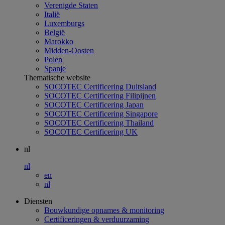
Verenigde Staten
Italië
Luxemburgs
België
Marokko
Midden-Oosten
Polen
Spanje
Thematische website
SOCOTEC Certificering Duitsland
SOCOTEC Certificering Filipijnen
SOCOTEC Certificering Japan
SOCOTEC Certificering Singapore
SOCOTEC Certificering Thailand
SOCOTEC Certificering UK
nl
nl
en
nl
Diensten
Bouwkundige opnames & monitoring
Certificeringen & verduurzaming