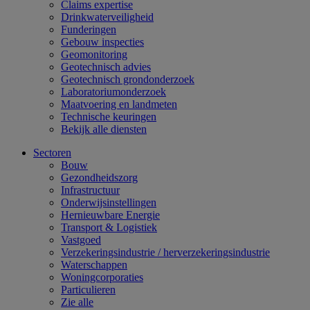
Claims expertise
Drinkwaterveiligheid
Funderingen
Gebouw inspecties
Geomonitoring
Geotechnisch advies
Geotechnisch grondonderzoek
Laboratoriumonderzoek
Maatvoering en landmeten
Technische keuringen
Bekijk alle diensten
Sectoren
Bouw
Gezondheidszorg
Infrastructuur
Onderwijsinstellingen
Hernieuwbare Energie
Transport & Logistiek
Vastgoed
Verzekeringsindustrie / herverzekeringsindustrie
Waterschappen
Woningcorporaties
Particulieren
Zie alle