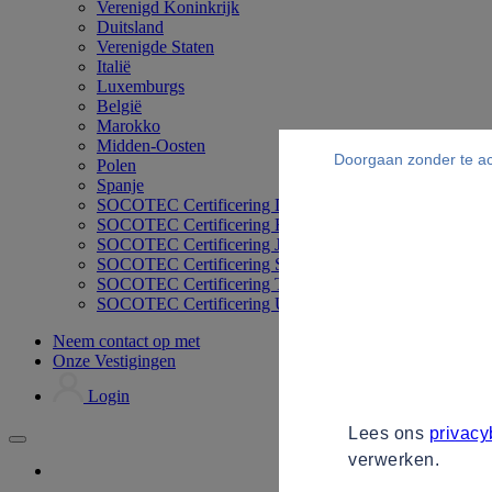
Verenigd Koninkrijk
Duitsland
Verenigde Staten
Italië
Luxemburgs
België
Marokko
Midden-Oosten
Doorgaan zonder te a
Polen
Spanje
SOCOTEC Certificering Duitsland
SOCOTEC Certificering Filipijnen
SOCOTEC Certificering Japan
SOCOTEC Certificering Singapore
SOCOTEC Certificering Thailand
SOCOTEC Certificering UK
Neem contact op met
Onze Vestigingen
Login
Lees ons
privacy
verwerken.