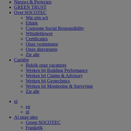
Nieuws & Projecten
GREEN TRUST
Over SOCOTEC
Wie zijn wij
Ethiek
Corporate Social Responsibility
Whistleblower
Certificaties
Onze vestigingen
Onze directeuren
Zie alle
Carrière
Bekijk onze vacatures
Werken bij Building Performance
Werken bij Claims & Advisory
Werken bij Geotechnics
Werken bij Monitoring & Surveying
Zie alle
nl
en
nl
Al onze sites
Groep SOCOTEC
Frankrijk