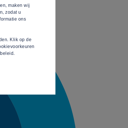
ren, maken wij
n, zodat u
formatie ons
en. Klik op de
cookievoorkeuren
beleid.