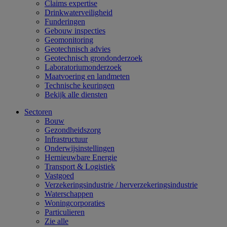
Claims expertise
Drinkwaterveiligheid
Funderingen
Gebouw inspecties
Geomonitoring
Geotechnisch advies
Geotechnisch grondonderzoek
Laboratoriumonderzoek
Maatvoering en landmeten
Technische keuringen
Bekijk alle diensten
Sectoren
Bouw
Gezondheidszorg
Infrastructuur
Onderwijsinstellingen
Hernieuwbare Energie
Transport & Logistiek
Vastgoed
Verzekeringsindustrie / herverzekeringsindustrie
Waterschappen
Woningcorporaties
Particulieren
Zie alle