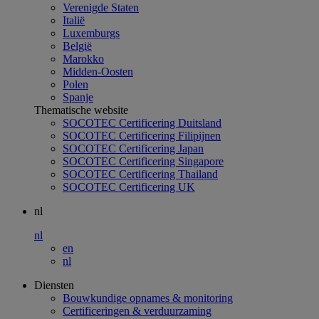
Verenigde Staten
Italië
Luxemburgs
België
Marokko
Midden-Oosten
Polen
Spanje
Thematische website
SOCOTEC Certificering Duitsland
SOCOTEC Certificering Filipijnen
SOCOTEC Certificering Japan
SOCOTEC Certificering Singapore
SOCOTEC Certificering Thailand
SOCOTEC Certificering UK
nl
nl
en
nl
Diensten
Bouwkundige opnames & monitoring
Certificeringen & verduurzaming