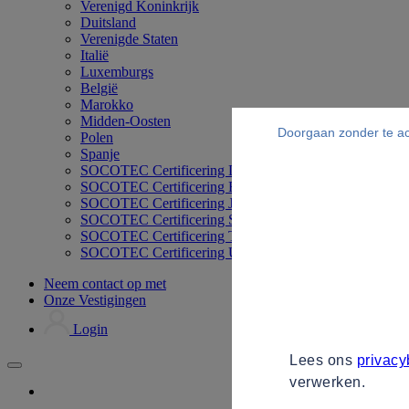
Verenigd Koninkrijk
Duitsland
Verenigde Staten
Italië
Luxemburgs
België
Marokko
Midden-Oosten
Doorgaan zonder te a
Polen
Spanje
SOCOTEC Certificering Duitsland
SOCOTEC Certificering Filipijnen
SOCOTEC Certificering Japan
SOCOTEC Certificering Singapore
SOCOTEC Certificering Thailand
SOCOTEC Certificering UK
Neem contact op met
Onze Vestigingen
Login
Lees ons
privacy
verwerken.