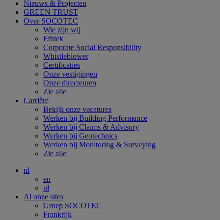
Nieuws & Projecten
GREEN TRUST
Over SOCOTEC
Wie zijn wij
Ethiek
Corporate Social Responsibility
Whistleblower
Certificaties
Onze vestigingen
Onze directeuren
Zie alle
Carrière
Bekijk onze vacatures
Werken bij Building Performance
Werken bij Claims & Advisory
Werken bij Geotechnics
Werken bij Monitoring & Surveying
Zie alle
nl
en
nl
Al onze sites
Groep SOCOTEC
Frankrijk