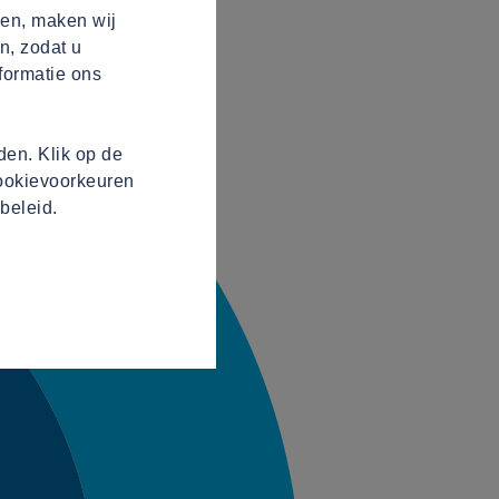
ren, maken wij
n, zodat u
formatie ons
en. Klik op de
cookievoorkeuren
beleid.