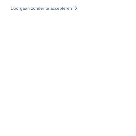
Overslaan en naar de inhoud gaan
Doorgaan zonder te accepteren
Diensten
Ontdekken +
Meer resultaten
Alle locaties
Landenwebsites
Groep SOCOTEC
Frankrijk
Verenigd Koninkrijk
Duitsland