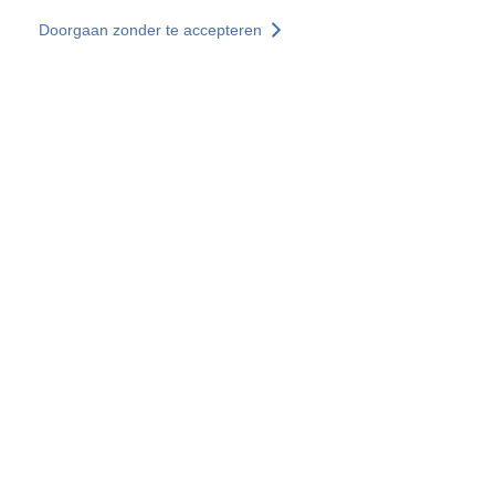
Overslaan en naar de inhoud gaan
Doorgaan zonder te accepteren
Diensten
Ontdekken +
Meer resultaten
Alle locaties
Landenwebsites
Groep SOCOTEC
Frankrijk
Verenigd Koninkrijk
Duitsland