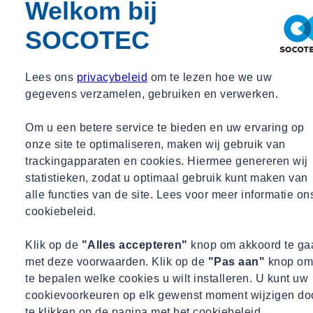
Welkom bij
brengen helderheid in complexe situaties.
SOCOTEC
Onze
Loss Adjusters
zijn gespecialiseerd in het objectief vaststellen
van schade en de oorzaak ervan, met oog voor zowel technische als
verzekeringstechnische aspecten.
Lees ons
privacybeleid
om te lezen hoe we uw
gegevens verzamelen, gebruiken en verwerken.
Tot slot verzorgen wij
Taxaties
, waarbij we nauwkeurig de waarde
van gebouwen, installaties of schade bepalen – essentieel voor
Om u een betere service te bieden en uw ervaring op
verzekeringsdoeleinden, schadevergoeding of herbouwcalculaties.
onze site te optimaliseren, maken wij gebruik van
trackingapparaten en cookies. Hiermee genereren wij
Met onze onafhankelijke aanpak en ruime ervaring zorgen wij voor
statistieken, zodat u optimaal gebruik kunt maken van
duidelijkheid, transparantie en vertrouwen in ieder schadedossier.
alle functies van de site. Lees voor meer informatie on
Onze meerwaarde
cookiebeleid.
Klik op de
"Alles accepteren"
knop om akkoord te ga
met deze voorwaarden. Klik op de
"Pas aan"
knop om
te bepalen welke cookies u wilt installeren. U kunt uw
cookievoorkeuren op elk gewenst moment wijzigen do
te klikken op de pagina met het cookiebeleid.