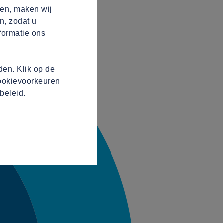
ren, maken wij
n, zodat u
formatie ons
en. Klik op de
cookievoorkeuren
beleid.