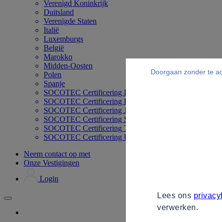
Verenigd Koninkrijk
Duitsland
Verenigde Staten
Italië
Luxemburgs
België
Marokko
Midden-Oosten
Doorgaan zonder te a
Polen
Spanje
SOCOTEC Certificering Duitsland
SOCOTEC Certificering Filipijnen
SOCOTEC Certificering Japan
SOCOTEC Certificering Singapore
SOCOTEC Certificering Thailand
SOCOTEC Certificering UK
Neem contact op met
Onze Vestigingen
Login
Lees ons
privacy
verwerken.