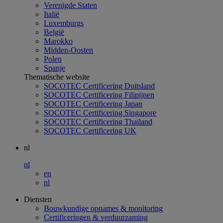
Verenigde Staten
Italië
Luxemburgs
België
Marokko
Midden-Oosten
Polen
Spanje
Thematische website
SOCOTEC Certificering Duitsland
SOCOTEC Certificering Filipijnen
SOCOTEC Certificering Japan
SOCOTEC Certificering Singapore
SOCOTEC Certificering Thailand
SOCOTEC Certificering UK
nl
nl
en
nl
Diensten
Bouwkundige opnames & monitoring
Certificeringen & verduurzaming