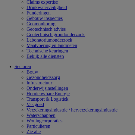
Claims expertise
Drinkwaterveiligheid
Funderingen
Gebouw inspecties
Geomonitoring
Geotechnisch advies
Geotechnisch grondonderzoek
Laboratoriumonderzoek
Maatvoering en landmeten
Technische keuringen
Bekijk alle diensten
Sectoren
Bouw
Gezondheidszorg
Infrastructuur
Onderwijsinstellingen
Hernieuwbare Energie
Transport & Logistiek
Vastgoed
Verzekeringsindustrie / herverzekeringsindustrie
Waterschappen
Woningcorporaties
Particulieren
Zie alle