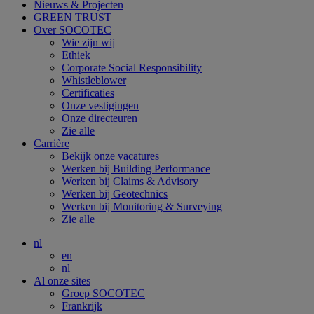
Nieuws & Projecten
GREEN TRUST
Over SOCOTEC
Wie zijn wij
Ethiek
Corporate Social Responsibility
Whistleblower
Certificaties
Onze vestigingen
Onze directeuren
Zie alle
Carrière
Bekijk onze vacatures
Werken bij Building Performance
Werken bij Claims & Advisory
Werken bij Geotechnics
Werken bij Monitoring & Surveying
Zie alle
nl
en
nl
Al onze sites
Groep SOCOTEC
Frankrijk