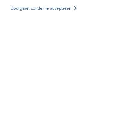
Overslaan en naar de inhoud gaan
Doorgaan zonder te accepteren
Diensten
Ontdekken +
Meer resultaten
Alle locaties
Landenwebsites
Groep SOCOTEC
Frankrijk
Verenigd Koninkrijk
Duitsland