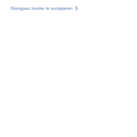
Overslaan en naar de inhoud gaan
Doorgaan zonder te accepteren
Diensten
Ontdekken +
Meer resultaten
Alle locaties
Landenwebsites
Groep SOCOTEC
Frankrijk
Verenigd Koninkrijk
Duitsland