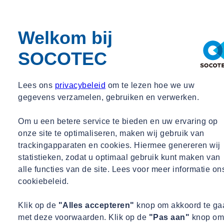
Kostenreductie:
Door nauwkeurige planning en minder
fouten worden onnodige kosten voorkomen.
Welkom bij
Veiligheid:
Moeilijk toegankelijke of gevaarlijke locaties
kunnen op afstand worden gescand, wat de veiligheid
SOCOTEC
verhoogt.
Toepassingen van 3D Laserscannen
Lees ons
privacybeleid
om te lezen hoe we uw
3D laserscannen wordt breed ingezet in de bouwsector:
gegevens verzamelen, gebruiken en verwerken.
Renovatieprojecten:
Het in kaart brengen van bestaande
Om u een betere service te bieden en uw ervaring op
structuren om nauwkeurige renovatieplannen te ontwikkelen.
onze site te optimaliseren, maken wij gebruik van
Kwaliteitscontrole:
Vergelijken van de gebouwde structuur
trackingapparaten en cookies. Hiermee genereren wij
met het ontwerp om afwijkingen te detecteren.
statistieken, zodat u optimaal gebruik kunt maken van
As-built documentatie:
Creëren van nauwkeurige
alle functies van de site. Lees voor meer informatie on
documentatie van de voltooide constructie voor toekomstig
cookiebeleid.
onderhoud of aanpassingen.
Klik op de
"Alles accepteren"
knop om akkoord te ga
Onze meerwaarde
met deze voorwaarden. Klik op de
"Pas aan"
knop om