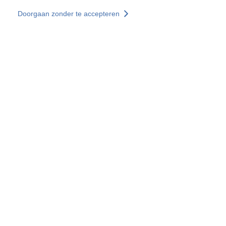
Overslaan en naar de inhoud gaan
Doorgaan zonder te accepteren
Diensten
Ontdekken +
Meer resultaten
Alle locaties
Landenwebsites
Groep SOCOTEC
Frankrijk
Verenigd Koninkrijk
Duitsland