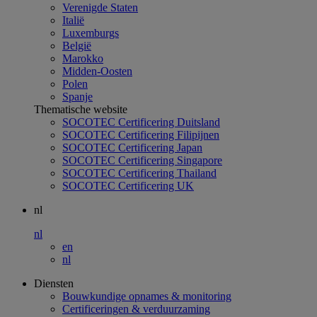
Verenigde Staten
Italië
Luxemburgs
België
Marokko
Midden-Oosten
Polen
Spanje
Thematische website
SOCOTEC Certificering Duitsland
SOCOTEC Certificering Filipijnen
SOCOTEC Certificering Japan
SOCOTEC Certificering Singapore
SOCOTEC Certificering Thailand
SOCOTEC Certificering UK
nl
nl
en
nl
Diensten
Bouwkundige opnames & monitoring
Certificeringen & verduurzaming