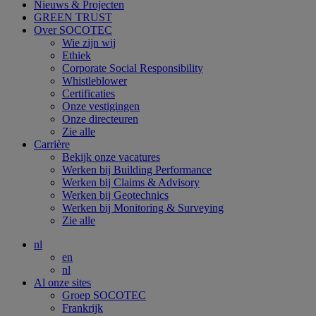
Nieuws & Projecten
GREEN TRUST
Over SOCOTEC
Wie zijn wij
Ethiek
Corporate Social Responsibility
Whistleblower
Certificaties
Onze vestigingen
Onze directeuren
Zie alle
Carrière
Bekijk onze vacatures
Werken bij Building Performance
Werken bij Claims & Advisory
Werken bij Geotechnics
Werken bij Monitoring & Surveying
Zie alle
nl
en
nl
Al onze sites
Groep SOCOTEC
Frankrijk