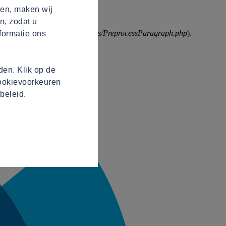
ren, maken wij
n, zodat u
custom/app_core/src/Preprocess/PreprocessParagraph.php
).
formatie ons
en. Klik op de
cookievoorkeuren
beleid.