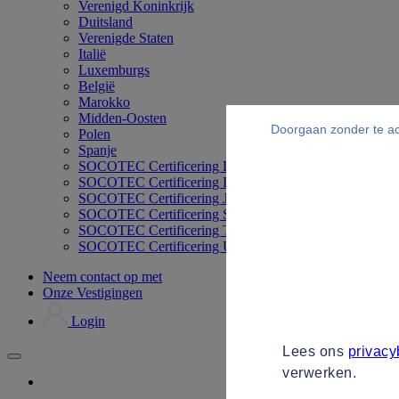
Verenigd Koninkrijk
Duitsland
Verenigde Staten
Italië
Luxemburgs
België
Marokko
Midden-Oosten
Doorgaan zonder te a
Polen
Spanje
SOCOTEC Certificering Duitsland
SOCOTEC Certificering Filipijnen
SOCOTEC Certificering Japan
SOCOTEC Certificering Singapore
SOCOTEC Certificering Thailand
SOCOTEC Certificering UK
Neem contact op met
Onze Vestigingen
Login
Lees ons
privacy
verwerken.