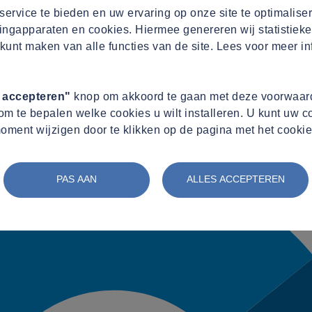
ervice te bieden en uw ervaring op onze site te optimalise
ingapparaten en cookies. Hiermee genereren wij statistieke
processParagraph->preprocessPushConversion()
(line
206
of
modules/
kunt maken van alle functies van de site. Lees voor meer in
s accepteren"
knop om akkoord te gaan met deze voorwaard
m te bepalen welke cookies u wilt installeren. U kunt uw 
oment wijzigen door te klikken op de pagina met het cookie
PAS AAN
ALLES ACCEPTEREN