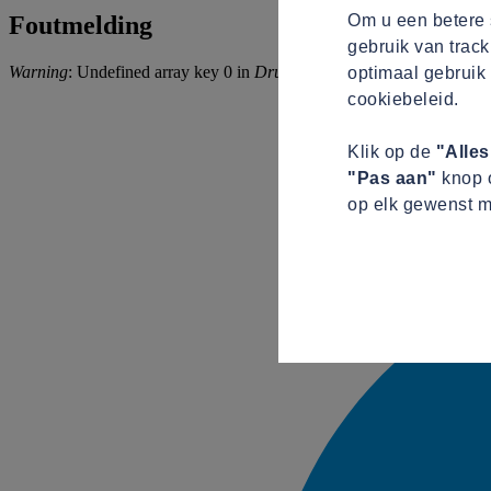
Om u een betere s
Foutmelding
gebruik van track
Warning
: Undefined array key 0 in
Drupal\app_core\Preprocess\Pre
optimaal gebruik 
cookiebeleid.
Klik op de
"Alle
"Pas aan"
knop o
op elk gewenst m