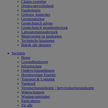
Claims expertise
Drinkwaterveiligheid
Funderingen
Gebouw inspecties
Geomonitoring
Geotechnisch advies
Geotechnisch grondonderzoek
Laboratoriumonderzoek
Maatvoering en landmeten
Technische keuringen
Bekijk alle diensten
Sectoren
Bouw
Gezondheidszorg
Infrastructuur
Onderwijsinstellingen
Hernieuwbare Energie
Transport & Logistiek
Vastgoed
Verzekeringsindustrie / herverzekeringsindustrie
Waterschappen
Woningcorporaties
Particulieren
Zie alle