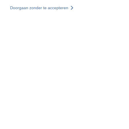
Overslaan en naar de inhoud gaan
Doorgaan zonder te accepteren
Diensten
Ontdekken +
Meer resultaten
Alle locaties
Landenwebsites
Groep SOCOTEC
Frankrijk
Verenigd Koninkrijk
Duitsland