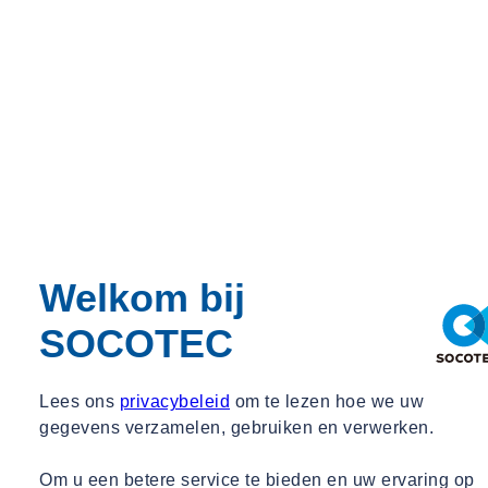
Christiaan E. Mulder NIVRE-re
Adviseur Metingen
Adviseur Metingen
christiaan.mulder@socotec.com
026 442 0460
Onze meerwaarde
Welkom bij
SOCOTEC
Lees ons
privacybeleid
om te lezen hoe we uw
gegevens verzamelen, gebruiken en verwerken.
Om u een betere service te bieden en uw ervaring op