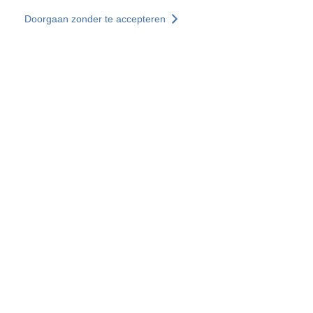
Overslaan en naar de inhoud gaan
Doorgaan zonder te accepteren
Diensten
Ontdekken +
Meer resultaten
Alle locaties
Landenwebsites
Groep SOCOTEC
Frankrijk
Verenigd Koninkrijk
Duitsland