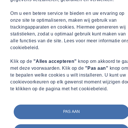
Video
te zien !
Om u een betere service te bieden en uw ervaring op
onze site te optimaliseren, maken wij gebruik van
trackingapparaten en cookies. Hiermee genereren wij
Sta cookie deposit toe om toegang te krijgen tot d
statistieken, zodat u optimaal gebruik kunt maken van
functie.
alle functies van de site. Lees voor meer informatie on
cookiebeleid.
Klik op de
"Alles accepteren"
knop om akkoord te ga
AUTORISEREN
met deze voorwaarden. Klik op de
"Pas aan"
knop om
te bepalen welke cookies u wilt installeren. U kunt uw
cookievoorkeuren op elk gewenst moment wijzigen do
te klikken op de pagina met het cookiebeleid.
Igor van Noord aan het woord
Wil jij aan slag als Accountmanager?
PAS AAN
Klik hier voor de vacatures