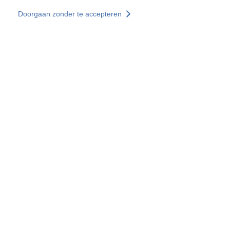
Overslaan en naar de inhoud gaan
Doorgaan zonder te accepteren
Diensten
Ontdekken +
Meer resultaten
Alle locaties
Landenwebsites
Groep SOCOTEC
Frankrijk
Verenigd Koninkrijk
Duitsland