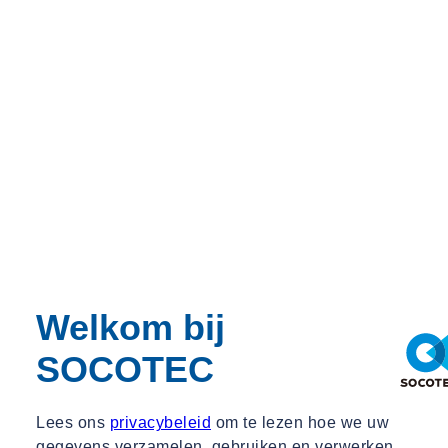
Igor van Noord aan het woord
Welkom bij
Deel
Neem contact met ons op
SOCOTEC
Lees ons
privacybeleid
om te lezen hoe we uw
Je moet cookies accepteren om d
gegevens verzamelen, gebruiken en verwerken.