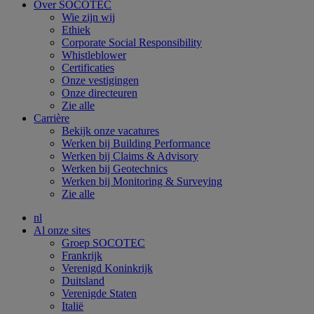
Over SOCOTEC
Wie zijn wij
Ethiek
Corporate Social Responsibility
Whistleblower
Certificaties
Onze vestigingen
Onze directeuren
Zie alle
Carrière
Bekijk onze vacatures
Werken bij Building Performance
Werken bij Claims & Advisory
Werken bij Geotechnics
Werken bij Monitoring & Surveying
Zie alle
nl
Al onze sites
Groep SOCOTEC
Frankrijk
Verenigd Koninkrijk
Duitsland
Verenigde Staten
Italië