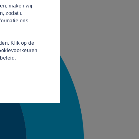
ren, maken wij
n, zodat u
formatie ons
en. Klik op de
cookievoorkeuren
beleid.