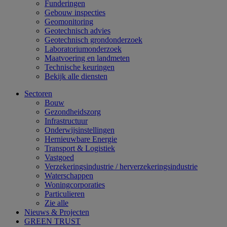
Funderingen
Gebouw inspecties
Geomonitoring
Geotechnisch advies
Geotechnisch grondonderzoek
Laboratoriumonderzoek
Maatvoering en landmeten
Technische keuringen
Bekijk alle diensten
Sectoren
Bouw
Gezondheidszorg
Infrastructuur
Onderwijsinstellingen
Hernieuwbare Energie
Transport & Logistiek
Vastgoed
Verzekeringsindustrie / herverzekeringsindustrie
Waterschappen
Woningcorporaties
Particulieren
Zie alle
Nieuws & Projecten
GREEN TRUST