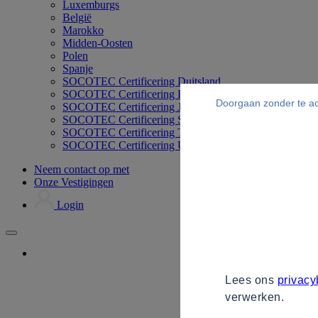
Luxemburgs
België
Marokko
Midden-Oosten
Polen
Spanje
SOCOTEC Certificering Duitsland
SOCOTEC Certificering Filipijnen
Doorgaan zonder te a
SOCOTEC Certificering Japan
SOCOTEC Certificering Singapore
SOCOTEC Certificering Thailand
SOCOTEC Certificering UK
Neem contact op met
Onze Vestigingen
Login
Lees ons
privacy
verwerken.