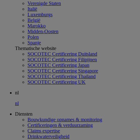
Verenigde Staten
Italië
Luxemburgs
België
Marokko
Midden-Oosten
Polen
Spanje
Thematische website
SOCOTEC Certificering Duitsland
SOCOTEC Certificering Filipijnen
SOCOTEC Certificering Japan
SOCOTEC Certificering Singapore
SOCOTEC Certificering Thailand
SOCOTEC Certificering UK
nl
nl
Diensten
Bouwkundige opnames & monitoring
Certificeringen & verduurzaming
Claims expertise
Drinkwaterveiligheid