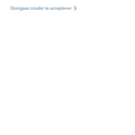
Overslaan en naar de inhoud gaan
Doorgaan zonder te accepteren
Diensten
Ontdekken +
Meer resultaten
Alle locaties
Landenwebsites
Groep SOCOTEC
Frankrijk
Verenigd Koninkrijk
Duitsland