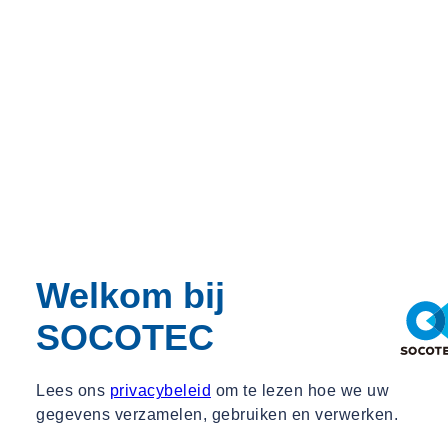
Theo Burgler,re
Senior Accountmanager Noord
Senior Accountmanager Noord
theo.burgler@socotec.com
026 442 0460
Welkom bij
SOCOTEC
Lees ons
privacybeleid
om te lezen hoe we uw
gegevens verzamelen, gebruiken en verwerken.