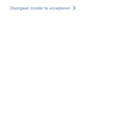
Overslaan en naar de inhoud gaan
Doorgaan zonder te accepteren
Diensten
Ontdekken +
Meer resultaten
Alle locaties
Landenwebsites
Groep SOCOTEC
Frankrijk
Verenigd Koninkrijk
Duitsland