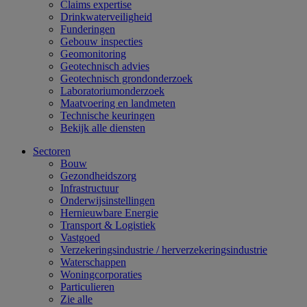
Claims expertise
Drinkwaterveiligheid
Funderingen
Gebouw inspecties
Geomonitoring
Geotechnisch advies
Geotechnisch grondonderzoek
Laboratoriumonderzoek
Maatvoering en landmeten
Technische keuringen
Bekijk alle diensten
Sectoren
Bouw
Gezondheidszorg
Infrastructuur
Onderwijsinstellingen
Hernieuwbare Energie
Transport & Logistiek
Vastgoed
Verzekeringsindustrie / herverzekeringsindustrie
Waterschappen
Woningcorporaties
Particulieren
Zie alle