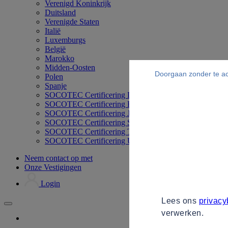
Verenigd Koninkrijk
Duitsland
Verenigde Staten
Italië
Luxemburgs
België
Marokko
Midden-Oosten
Doorgaan zonder te a
Polen
Spanje
SOCOTEC Certificering Duitsland
SOCOTEC Certificering Filipijnen
SOCOTEC Certificering Japan
SOCOTEC Certificering Singapore
SOCOTEC Certificering Thailand
SOCOTEC Certificering UK
Neem contact op met
Onze Vestigingen
Login
Lees ons
privacy
verwerken.