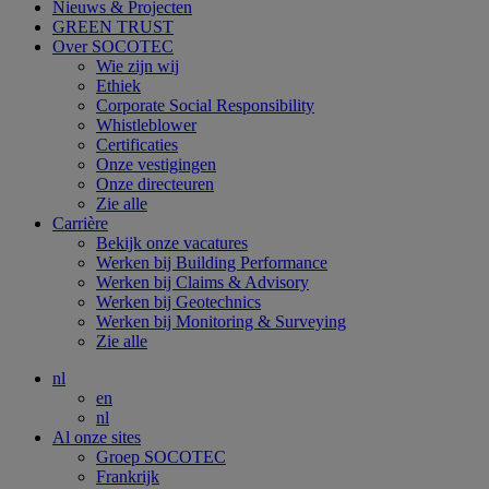
Nieuws & Projecten
GREEN TRUST
Over SOCOTEC
Wie zijn wij
Ethiek
Corporate Social Responsibility
Whistleblower
Certificaties
Onze vestigingen
Onze directeuren
Zie alle
Carrière
Bekijk onze vacatures
Werken bij Building Performance
Werken bij Claims & Advisory
Werken bij Geotechnics
Werken bij Monitoring & Surveying
Zie alle
nl
en
nl
Al onze sites
Groep SOCOTEC
Frankrijk