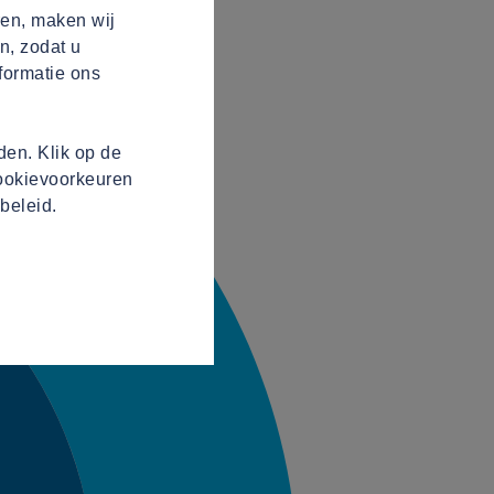
ren, maken wij
n, zodat u
formatie ons
en. Klik op de
cookievoorkeuren
beleid.