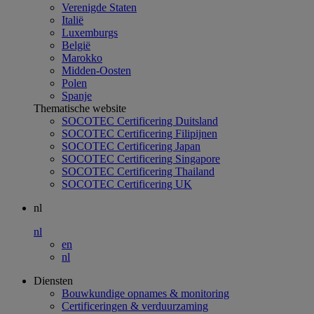
Verenigde Staten
Italië
Luxemburgs
België
Marokko
Midden-Oosten
Polen
Spanje
Thematische website
SOCOTEC Certificering Duitsland
SOCOTEC Certificering Filipijnen
SOCOTEC Certificering Japan
SOCOTEC Certificering Singapore
SOCOTEC Certificering Thailand
SOCOTEC Certificering UK
nl
nl
en
nl
Diensten
Bouwkundige opnames & monitoring
Certificeringen & verduurzaming