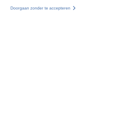
Overslaan en naar de inhoud gaan
Doorgaan zonder te accepteren
Diensten
Ontdekken +
Meer resultaten
Alle locaties
Landenwebsites
Groep SOCOTEC
Frankrijk
Verenigd Koninkrijk
Duitsland