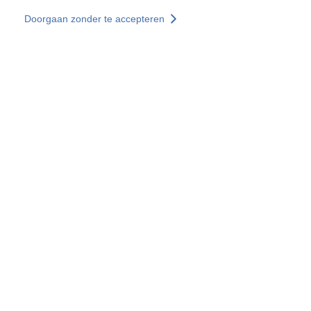
Overslaan en naar de inhoud gaan
Doorgaan zonder te accepteren
Diensten
Ontdekken +
Meer resultaten
Alle locaties
Landenwebsites
Groep SOCOTEC
Frankrijk
Verenigd Koninkrijk
Duitsland