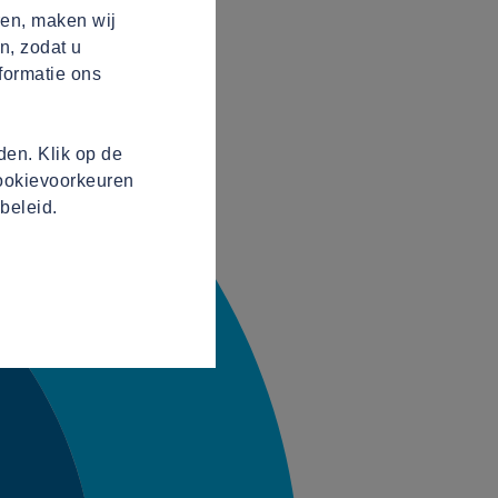
ren, maken wij
n, zodat u
formatie ons
en. Klik op de
cookievoorkeuren
beleid.