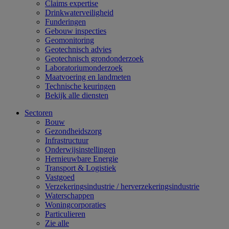
Claims expertise
Drinkwaterveiligheid
Funderingen
Gebouw inspecties
Geomonitoring
Geotechnisch advies
Geotechnisch grondonderzoek
Laboratoriumonderzoek
Maatvoering en landmeten
Technische keuringen
Bekijk alle diensten
Sectoren
Bouw
Gezondheidszorg
Infrastructuur
Onderwijsinstellingen
Hernieuwbare Energie
Transport & Logistiek
Vastgoed
Verzekeringsindustrie / herverzekeringsindustrie
Waterschappen
Woningcorporaties
Particulieren
Zie alle