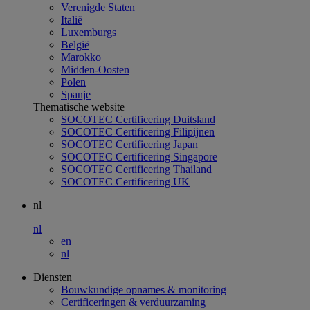
Verenigde Staten
Italië
Luxemburgs
België
Marokko
Midden-Oosten
Polen
Spanje
Thematische website
SOCOTEC Certificering Duitsland
SOCOTEC Certificering Filipijnen
SOCOTEC Certificering Japan
SOCOTEC Certificering Singapore
SOCOTEC Certificering Thailand
SOCOTEC Certificering UK
nl
nl
en
nl
Diensten
Bouwkundige opnames & monitoring
Certificeringen & verduurzaming