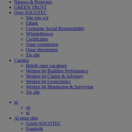
Nieuws & Projecten
GREEN TRUST
Over SOCOTEC
Wie zijn wij
Ethiek
Corporate Social Responsibility
Whistleblower
Certificaties
Onze vestigingen
Onze directeuren
Zie alle
Carrière
Bekijk onze vacatures
Werken bij Building Performance
Werken bij Claims & Advisory
Werken bij Geotechnics
Werken bij Monitoring & Surveying
Zie alle
nl
en
nl
Al onze sites
Groep SOCOTEC
Frankrijk