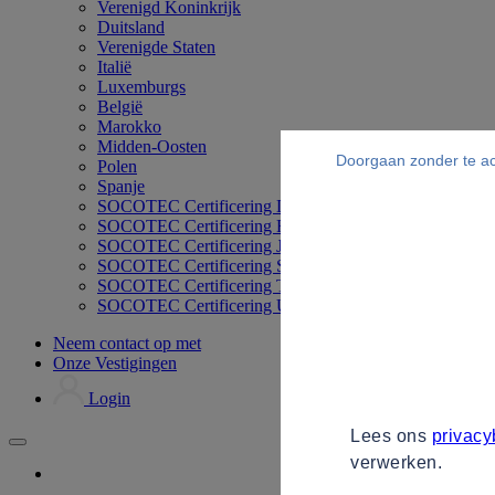
Verenigd Koninkrijk
Duitsland
Verenigde Staten
Italië
Luxemburgs
België
Marokko
Midden-Oosten
Doorgaan zonder te a
Polen
Spanje
SOCOTEC Certificering Duitsland
SOCOTEC Certificering Filipijnen
SOCOTEC Certificering Japan
SOCOTEC Certificering Singapore
SOCOTEC Certificering Thailand
SOCOTEC Certificering UK
Neem contact op met
Onze Vestigingen
Login
Lees ons
privacy
verwerken.