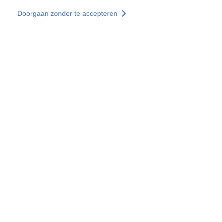
Overslaan en naar de inhoud gaan
Doorgaan zonder te accepteren
Diensten
Ontdekken +
Meer resultaten
Alle locaties
Landenwebsites
Groep SOCOTEC
Frankrijk
Verenigd Koninkrijk
Duitsland