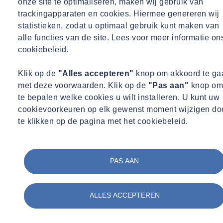
onze site te optimaliseren, maken wij gebruik van
Bij voorkeur ervaring in een coördinerende, administratieve of
trackingapparaten en cookies. Hiermee genereren wij
servicegerichte functie.
statistieken, zodat u optimaal gebruik kunt maken van
Ervaring met plannen of projectcoördinatie is een pré.
alle functies van de site. Lees voor meer informatie on
Je werkt nauwkeurig en behoudt overzicht, ook wanneer het
cookiebeleid.
druk is.
Je bent communicatief sterk en klantgericht.
Klik op de
"Alles accepteren"
knop om akkoord te ga
Je schakelt gemakkelijk tussen verschillende werkzaamheden.
met deze voorwaarden. Klik op de
"Pas aan"
knop om
Je bent proactief, oplossingsgericht en zelfstandig.
te bepalen welke cookies u wilt installeren. U kunt uw
Goede beheersing van de Nederlandse taal in woord en
cookievoorkeuren op elk gewenst moment wijzigen do
geschrift.
te klikken op de pagina met het cookiebeleid.
Ervaring met Microsoft Office (Word, Excel, Outlook);
ervaring met ERP- of planningssystemen is een pré.
Wat bieden wij?
PAS AAN
Een dienstverband van 32-40 uur per week met uitzicht op
een vaste aanstelling.
ALLES ACCEPTEREN
Salaris € 3.500 -€ 3.800 bruto per maand (o.b.v. leeftijd,
ervaring en opleiding).