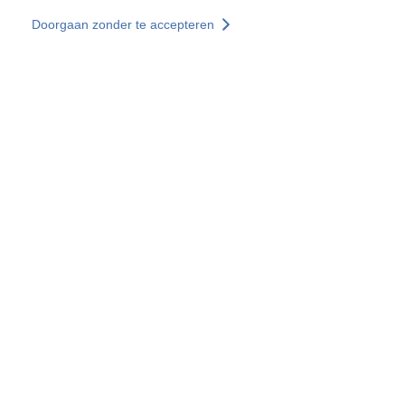
Overslaan en naar de inhoud gaan
Doorgaan zonder te accepteren
Diensten
Ontdekken +
Meer resultaten
Alle locaties
Landenwebsites
Groep SOCOTEC
Frankrijk
Verenigd Koninkrijk
Duitsland