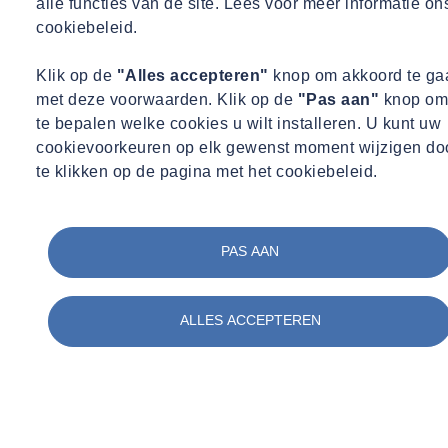
alle functies van de site. Lees voor meer informatie on
Een technische of bouwkundige achtergrond op MBO+ of
cookiebeleid.
HBO niveau.
Ervaring in de buitendienst, met inspecties of monitoring is
Klik op de
"Alles accepteren"
knop om akkoord te ga
een pré.
met deze voorwaarden. Klik op de
"Pas aan"
knop om
Een analytische en nauwkeurige manier van werken.
te bepalen welke cookies u wilt installeren. U kunt uw
Goede communicatieve vaardigheden en een zelfstandige
cookievoorkeuren op elk gewenst moment wijzigen do
werkhouding.
te klikken op de pagina met het cookiebeleid.
Bereidheid om te reizen voor projecten door heel Nederland.
Wat bieden wij?
PAS AAN
Een afwisselende functie met veel zelfstandigheid en
verantwoordelijkheid.
27 vakantiedagen.
ALLES ACCEPTEREN
Reiskostenvergoeding.
Een vitaliteitsbudget dat je bijvoorbeeld kunt gebruiken voor
een sportabonnement of sportkleding.
Een informele werksfeer met korte lijnen en betrokken
collega’s.