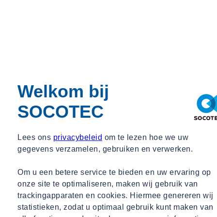
Je werkt samen met collega’s en opdrachtgevers om tot de
juiste inzichten te komen.
Je zorgt voor een nauwkeurige en betrouwbare registratie van
data.
Kortom, jij levert de inzichten waarmee bouwprojecten veilig en
Welkom bij
verantwoord uitgevoerd kunnen worden.
Functie-eisen
SOCOTEC
Wat neem je mee?
Lees ons
privacybeleid
om te lezen hoe we uw
Je bent technisch onderlegd, werkt nauwkeurig en vindt het leuk om
gegevens verzamelen, gebruiken en verwerken.
zelfstandig op pad te gaan. Je hebt een analytische blik en weet
meetgegevens te vertalen naar heldere conclusies. Daarnaast werk je
Om u een betere service te bieden en uw ervaring op
graag samen en neem je verantwoordelijkheid voor de kwaliteit van
onze site te optimaliseren, maken wij gebruik van
je werk.
trackingapparaten en cookies. Hiermee genereren wij
Verder breng je mee:
statistieken, zodat u optimaal gebruik kunt maken van