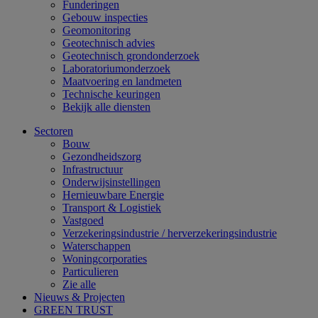
Funderingen
Gebouw inspecties
Geomonitoring
Geotechnisch advies
Geotechnisch grondonderzoek
Laboratoriumonderzoek
Maatvoering en landmeten
Technische keuringen
Bekijk alle diensten
Sectoren
Bouw
Gezondheidszorg
Infrastructuur
Onderwijsinstellingen
Hernieuwbare Energie
Transport & Logistiek
Vastgoed
Verzekeringsindustrie / herverzekeringsindustrie
Waterschappen
Woningcorporaties
Particulieren
Zie alle
Nieuws & Projecten
GREEN TRUST