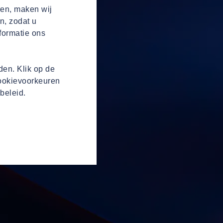
ren, maken wij
n, zodat u
formatie ons
en. Klik op de
cookievoorkeuren
beleid.