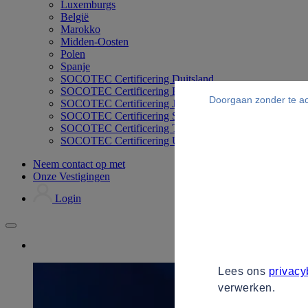
Luxemburgs
België
Marokko
Midden-Oosten
Polen
Spanje
SOCOTEC Certificering Duitsland
SOCOTEC Certificering Filipijnen
Doorgaan zonder te a
SOCOTEC Certificering Japan
SOCOTEC Certificering Singapore
SOCOTEC Certificering Thailand
SOCOTEC Certificering UK
Neem contact op met
Onze Vestigingen
Login
Lees ons
privacy
verwerken.