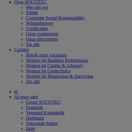
Over SOCOTEC
Wie zijn wij
Ethiek
Corporate Social Responsibility
Whistleblower
Certificaties
Onze vestigingen
Onze directeuren
Zie alle
Carrière
Bekijk onze vacatures
Werken bij Building Performance
Werken bij Claims & Advisory
Werken bij Geotechnics
Werken bij Monitoring & Surveying
Zie alle
nl
Al onze sites
Groep SOCOTEC
Frankrijk
Verenigd Koninkrijk
Duitsland
Verenigde Staten
Italië