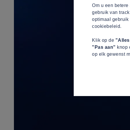
Om u een betere s
gebruik van track
optimaal gebruik 
cookiebeleid.
Klik op de
"Alle
"Pas aan"
knop o
op elk gewenst m