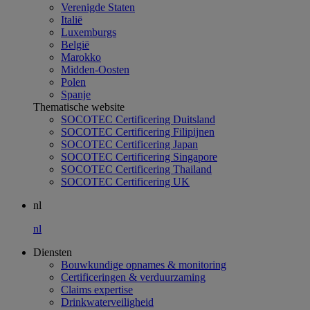
Verenigde Staten
Italië
Luxemburgs
België
Marokko
Midden-Oosten
Polen
Spanje
Thematische website
SOCOTEC Certificering Duitsland
SOCOTEC Certificering Filipijnen
SOCOTEC Certificering Japan
SOCOTEC Certificering Singapore
SOCOTEC Certificering Thailand
SOCOTEC Certificering UK
nl
nl
Diensten
Bouwkundige opnames & monitoring
Certificeringen & verduurzaming
Claims expertise
Drinkwaterveiligheid