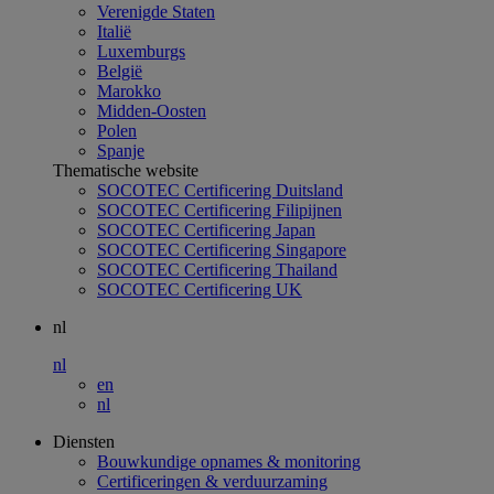
Verenigde Staten
Italië
Luxemburgs
België
Marokko
Midden-Oosten
Polen
Spanje
Thematische website
SOCOTEC Certificering Duitsland
SOCOTEC Certificering Filipijnen
SOCOTEC Certificering Japan
SOCOTEC Certificering Singapore
SOCOTEC Certificering Thailand
SOCOTEC Certificering UK
nl
nl
en
nl
Diensten
Bouwkundige opnames & monitoring
Certificeringen & verduurzaming