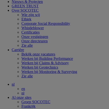
Nieuws & Projecten
GREEN TRUST
Over SOCOTEC
Wie zijn wij
Ethiek
Corporate Social Responsibility
Whistleblower
Certificaties
Onze vestigingen
Onze directeuren
Zie alle
Carrière
Bekijk onze vacatures
Werken bij Building Performance
Werken bij Claims & Advisory
Werken bij Geotechnics
Werken bij Monitoring & Surveying
Zie alle
nl
en
nl
Al onze sites
Groep SOCOTEC
Frankrijk