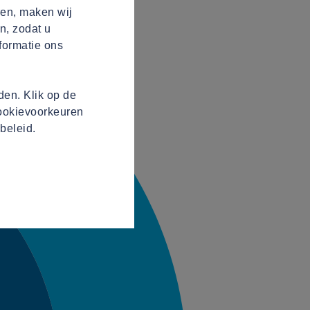
ren, maken wij
n, zodat u
formatie ons
en. Klik op de
cookievoorkeuren
beleid.