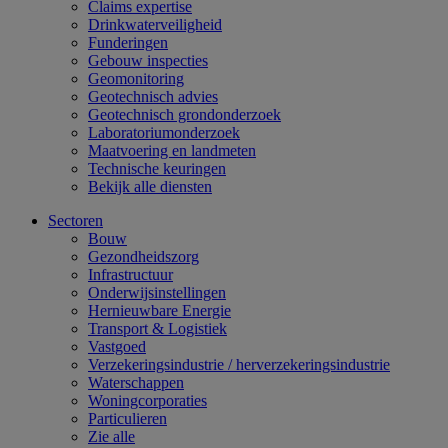
Claims expertise
Drinkwaterveiligheid
Funderingen
Gebouw inspecties
Geomonitoring
Geotechnisch advies
Geotechnisch grondonderzoek
Laboratoriumonderzoek
Maatvoering en landmeten
Technische keuringen
Bekijk alle diensten
Sectoren
Bouw
Gezondheidszorg
Infrastructuur
Onderwijsinstellingen
Hernieuwbare Energie
Transport & Logistiek
Vastgoed
Verzekeringsindustrie / herverzekeringsindustrie
Waterschappen
Woningcorporaties
Particulieren
Zie alle