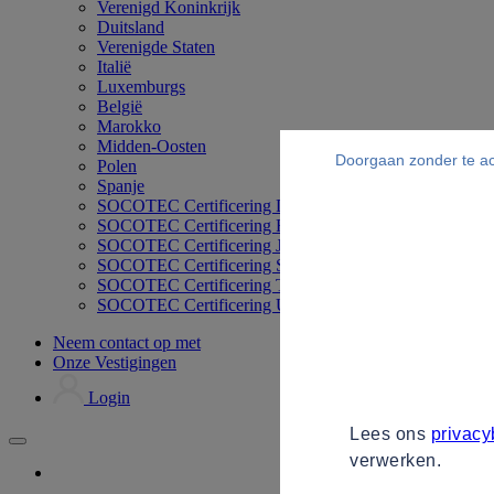
Verenigd Koninkrijk
Duitsland
Verenigde Staten
Italië
Luxemburgs
België
Marokko
Midden-Oosten
Doorgaan zonder te a
Polen
Spanje
SOCOTEC Certificering Duitsland
SOCOTEC Certificering Filipijnen
SOCOTEC Certificering Japan
SOCOTEC Certificering Singapore
SOCOTEC Certificering Thailand
SOCOTEC Certificering UK
Neem contact op met
Onze Vestigingen
Login
Lees ons
privacy
verwerken.