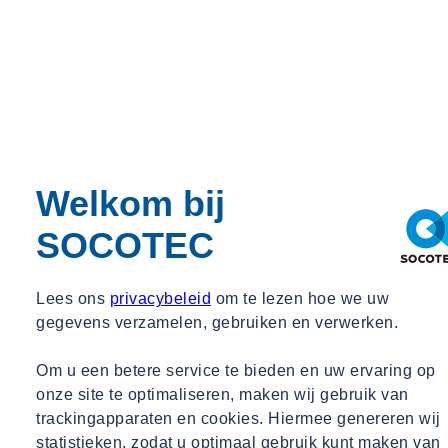
Mario Weinberg
Senior Adviseur Infrastructuur & Bouwrijp maken
01
/
05
Welkom bij
Meestal volgt na het gereed komen van het DO het opstellen van
SOCOTEC
een uitvoeringsontwerp (UO) voor de realisatie van het opgestelde
ontwerp (DO).
Lees ons
privacybeleid
om te lezen hoe we uw
Het doel van een UO is :
gegevens verzamelen, gebruiken en verwerken.
Voorkomen dat tijdens de uitvoering/realisatie van het project
instabiliteit van de ondergrond en het grondlichaam optreedt.
Om u een betere service te bieden en uw ervaring op
Er voor zorgen dat bij oplevering van de realisatie van het
onze site te optimaliseren, maken wij gebruik van
project voldoende overhoogte wordt aangebracht zodat
trackingapparaten en cookies. Hiermee genereren wij
gedurende de levensduur voldoende hoogte aanwezig is
statistieken, zodat u optimaal gebruik kunt maken van