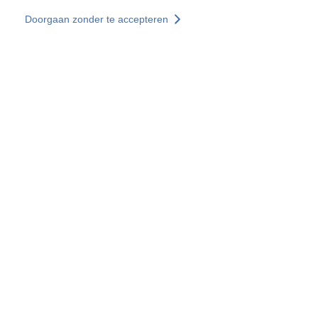
Overslaan en naar de inhoud gaan
Doorgaan zonder te accepteren
Diensten
Ontdekken +
Meer resultaten
Alle locaties
Landenwebsites
Groep SOCOTEC
Frankrijk
Verenigd Koninkrijk
Duitsland