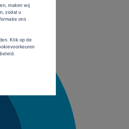
ren, maken wij
n, zodat u
formatie ons
en. Klik op de
cookievoorkeuren
beleid.