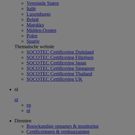
Verenigde Staten
Italië
Luxemburgs
België
Marokko
Midden-Oosten
Polen
Spanje
Thematische website
SOCOTEC Certificering Duitsland
SOCOTEC Certificering Filipijnen
SOCOTEC Certificering Japan
SOCOTEC Certificering Singapore
SOCOTEC Certificering Thailand
SOCOTEC Certificering UK
nl
nl
en
nl
Diensten
Bouwkundige opnames & monitoring
Certificeringen & verduurzaming