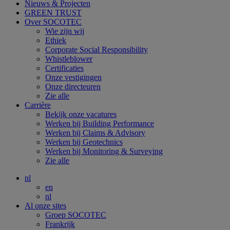
Nieuws & Projecten
GREEN TRUST
Over SOCOTEC
Wie zijn wij
Ethiek
Corporate Social Responsibility
Whistleblower
Certificaties
Onze vestigingen
Onze directeuren
Zie alle
Carrière
Bekijk onze vacatures
Werken bij Building Performance
Werken bij Claims & Advisory
Werken bij Geotechnics
Werken bij Monitoring & Surveying
Zie alle
nl
en
nl
Al onze sites
Groep SOCOTEC
Frankrijk