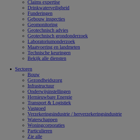
Claims expertise
Drinkwaterveiligheid
Funderingen
Gebouw inspecties
Geomonitoring
Geotechnisch advies
Geotechnisch grondonderzoek
Laboratoriumonderzoek
Maatvoering en landmeten
Technische keuringen
Bekijk alle diensten
Sectoren
Bouw
Gezondheidszorg
Infrastructuur
Onderwijsinstellingen
Hernieuwbare Energie
Transport & Logistiek
Vastgoed
Verzekeringsindustrie / herverzekeringsindustrie
Waterschappen
Woningcorporaties
Particulieren
Zie alle