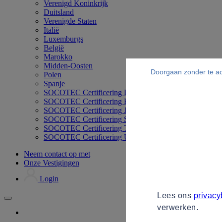
Verenigd Koninkrijk
Duitsland
Verenigde Staten
Italië
Luxemburgs
België
Marokko
Midden-Oosten
Doorgaan zonder te a
Polen
Spanje
SOCOTEC Certificering Duitsland
SOCOTEC Certificering Filipijnen
SOCOTEC Certificering Japan
SOCOTEC Certificering Singapore
SOCOTEC Certificering Thailand
SOCOTEC Certificering UK
Neem contact op met
Onze Vestigingen
Login
Lees ons
privacy
verwerken.