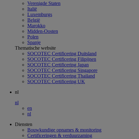
Verenigde Staten
Italië
Luxemburgs
België
Marokko
Midden-Oosten
Polen
Spanje
Thematische website
SOCOTEC Certificering Duitsland
SOCOTEC Certificering Filipijnen
SOCOTEC Certificering Japan
SOCOTEC Certificering Singapore
SOCOTEC Certificering Thailand
SOCOTEC Certificering UK
nl
nl
en
nl
Diensten
Bouwkundige opnames & monitoring
Certificeringen & verduurzaming