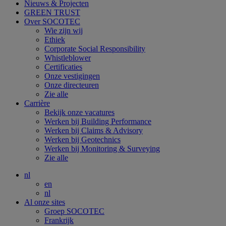
Nieuws & Projecten
GREEN TRUST
Over SOCOTEC
Wie zijn wij
Ethiek
Corporate Social Responsibility
Whistleblower
Certificaties
Onze vestigingen
Onze directeuren
Zie alle
Carrière
Bekijk onze vacatures
Werken bij Building Performance
Werken bij Claims & Advisory
Werken bij Geotechnics
Werken bij Monitoring & Surveying
Zie alle
nl
en
nl
Al onze sites
Groep SOCOTEC
Frankrijk