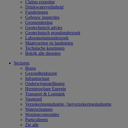
Claims expertise
Drinkwaterveiligheid
Funderingen
Gebouw inspecties
Geomonitoring
Geotechnisch advies
Geotechnisch grondonderzoek
Laboratoriumonderzoek
Maatvoering en landmeten
Technische keuringen
Bekijk alle diensten
Sectoren
Bouw
Gezondheidszorg
Infrastructuur
Onderwijsinstellingen
Hernieuwbare Energie
Transport & Logistiek
Vastgoed
Verzekeringsindustrie / herverzekeringsindustrie
Waterschappen
Woningcorporaties
Particulieren
Zie alle