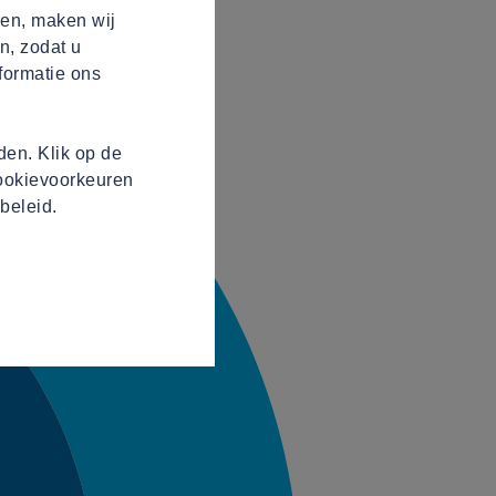
ren, maken wij
n, zodat u
formatie ons
en. Klik op de
cookievoorkeuren
beleid.