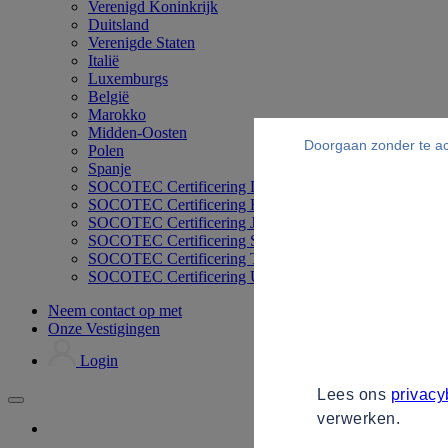
Verenigd Koninkrijk
Duitsland
Verenigde Staten
Italië
Luxemburgs
België
Marokko
Midden-Oosten
Doorgaan zonder te a
Polen
Spanje
SOCOTEC Certificering Duitsland
SOCOTEC Certificering Filipijnen
SOCOTEC Certificering Japan
SOCOTEC Certificering Singapore
SOCOTEC Certificering Thailand
SOCOTEC Certificering UK
Neem contact op met
Onze Vestigingen
Login
Lees ons
privacy
verwerken.