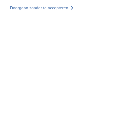
Overslaan en naar de inhoud gaan
Doorgaan zonder te accepteren
Diensten
Ontdekken +
Meer resultaten
Alle locaties
Landenwebsites
Groep SOCOTEC
Frankrijk
Verenigd Koninkrijk
Duitsland