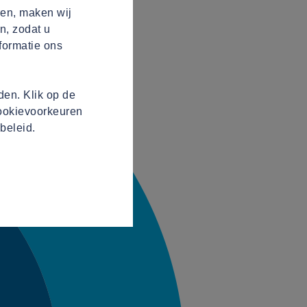
ren, maken wij
n, zodat u
formatie ons
en. Klik op de
cookievoorkeuren
beleid.