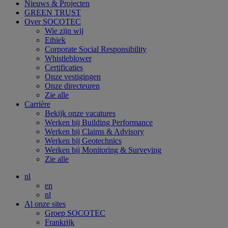
Nieuws & Projecten
GREEN TRUST
Over SOCOTEC
Wie zijn wij
Ethiek
Corporate Social Responsibility
Whistleblower
Certificaties
Onze vestigingen
Onze directeuren
Zie alle
Carrière
Bekijk onze vacatures
Werken bij Building Performance
Werken bij Claims & Advisory
Werken bij Geotechnics
Werken bij Monitoring & Surveying
Zie alle
nl
en
nl
Al onze sites
Groep SOCOTEC
Frankrijk