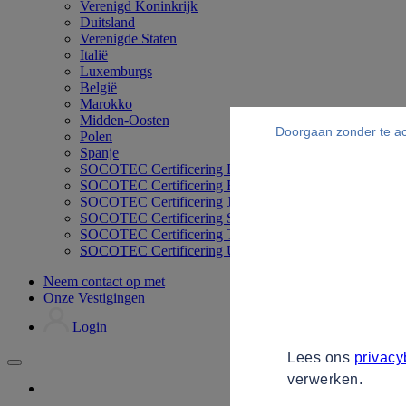
Verenigd Koninkrijk
Duitsland
Verenigde Staten
Italië
Luxemburgs
België
Marokko
Midden-Oosten
Doorgaan zonder te a
Polen
Spanje
SOCOTEC Certificering Duitsland
SOCOTEC Certificering Filipijnen
SOCOTEC Certificering Japan
SOCOTEC Certificering Singapore
SOCOTEC Certificering Thailand
SOCOTEC Certificering UK
Neem contact op met
Onze Vestigingen
Login
Lees ons
privacy
verwerken.