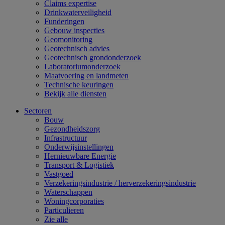
Claims expertise
Drinkwaterveiligheid
Funderingen
Gebouw inspecties
Geomonitoring
Geotechnisch advies
Geotechnisch grondonderzoek
Laboratoriumonderzoek
Maatvoering en landmeten
Technische keuringen
Bekijk alle diensten
Sectoren
Bouw
Gezondheidszorg
Infrastructuur
Onderwijsinstellingen
Hernieuwbare Energie
Transport & Logistiek
Vastgoed
Verzekeringsindustrie / herverzekeringsindustrie
Waterschappen
Woningcorporaties
Particulieren
Zie alle