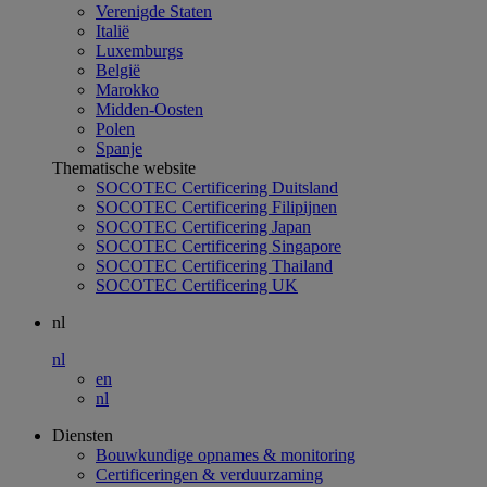
Verenigde Staten
Italië
Luxemburgs
België
Marokko
Midden-Oosten
Polen
Spanje
Thematische website
SOCOTEC Certificering Duitsland
SOCOTEC Certificering Filipijnen
SOCOTEC Certificering Japan
SOCOTEC Certificering Singapore
SOCOTEC Certificering Thailand
SOCOTEC Certificering UK
nl
nl
en
nl
Diensten
Bouwkundige opnames & monitoring
Certificeringen & verduurzaming