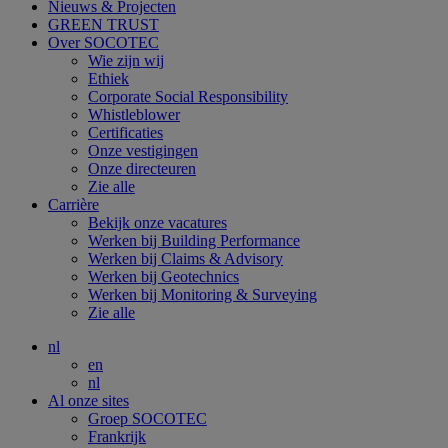
Nieuws & Projecten
GREEN TRUST
Over SOCOTEC
Wie zijn wij
Ethiek
Corporate Social Responsibility
Whistleblower
Certificaties
Onze vestigingen
Onze directeuren
Zie alle
Carrière
Bekijk onze vacatures
Werken bij Building Performance
Werken bij Claims & Advisory
Werken bij Geotechnics
Werken bij Monitoring & Surveying
Zie alle
nl
en
nl
Al onze sites
Groep SOCOTEC
Frankrijk