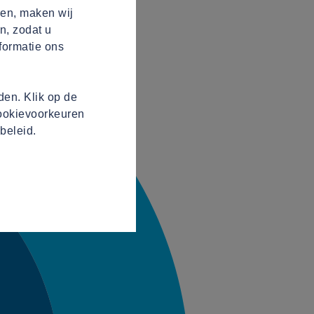
ren, maken wij
n, zodat u
formatie ons
en. Klik op de
cookievoorkeuren
beleid.