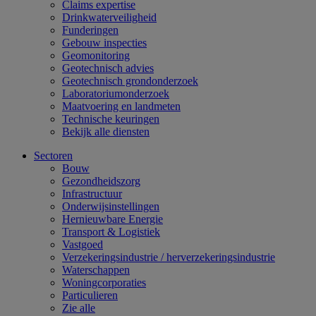
Claims expertise
Drinkwaterveiligheid
Funderingen
Gebouw inspecties
Geomonitoring
Geotechnisch advies
Geotechnisch grondonderzoek
Laboratoriumonderzoek
Maatvoering en landmeten
Technische keuringen
Bekijk alle diensten
Sectoren
Bouw
Gezondheidszorg
Infrastructuur
Onderwijsinstellingen
Hernieuwbare Energie
Transport & Logistiek
Vastgoed
Verzekeringsindustrie / herverzekeringsindustrie
Waterschappen
Woningcorporaties
Particulieren
Zie alle