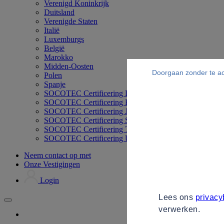
Verenigd Koninkrijk
Duitsland
Verenigde Staten
Italië
Luxemburgs
België
Marokko
Midden-Oosten
Doorgaan zonder te a
Polen
Spanje
SOCOTEC Certificering Duitsland
SOCOTEC Certificering Filipijnen
SOCOTEC Certificering Japan
SOCOTEC Certificering Singapore
SOCOTEC Certificering Thailand
SOCOTEC Certificering UK
Neem contact op met
Onze Vestigingen
Login
Lees ons
privacy
verwerken.