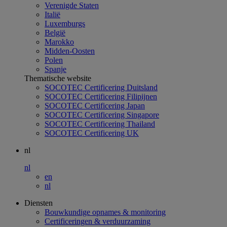
Verenigde Staten
Italië
Luxemburgs
België
Marokko
Midden-Oosten
Polen
Spanje
Thematische website
SOCOTEC Certificering Duitsland
SOCOTEC Certificering Filipijnen
SOCOTEC Certificering Japan
SOCOTEC Certificering Singapore
SOCOTEC Certificering Thailand
SOCOTEC Certificering UK
nl
nl
en
nl
Diensten
Bouwkundige opnames & monitoring
Certificeringen & verduurzaming