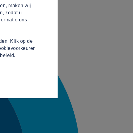
ren, maken wij
n, zodat u
formatie ons
en. Klik op de
cookievoorkeuren
beleid.