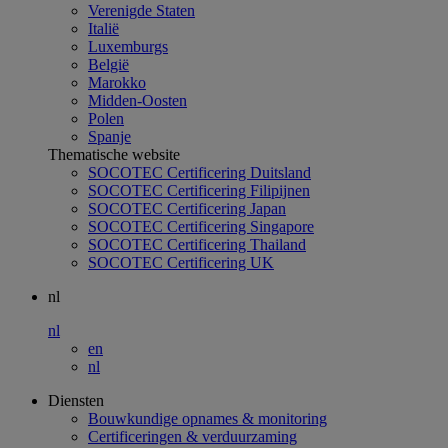
Verenigde Staten
Italië
Luxemburgs
België
Marokko
Midden-Oosten
Polen
Spanje
Thematische website
SOCOTEC Certificering Duitsland
SOCOTEC Certificering Filipijnen
SOCOTEC Certificering Japan
SOCOTEC Certificering Singapore
SOCOTEC Certificering Thailand
SOCOTEC Certificering UK
nl
nl
en
nl
Diensten
Bouwkundige opnames & monitoring
Certificeringen & verduurzaming