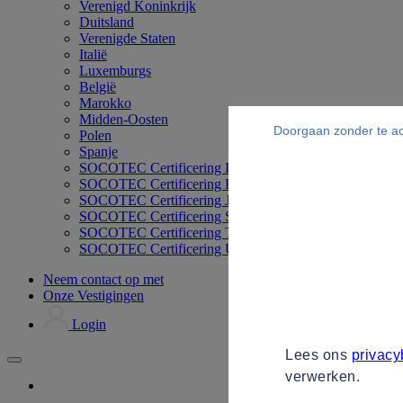
Verenigd Koninkrijk
Duitsland
Verenigde Staten
Italië
Luxemburgs
België
Marokko
Midden-Oosten
Doorgaan zonder te a
Polen
Spanje
SOCOTEC Certificering Duitsland
SOCOTEC Certificering Filipijnen
SOCOTEC Certificering Japan
SOCOTEC Certificering Singapore
SOCOTEC Certificering Thailand
SOCOTEC Certificering UK
Neem contact op met
Onze Vestigingen
Login
Lees ons
privacy
verwerken.