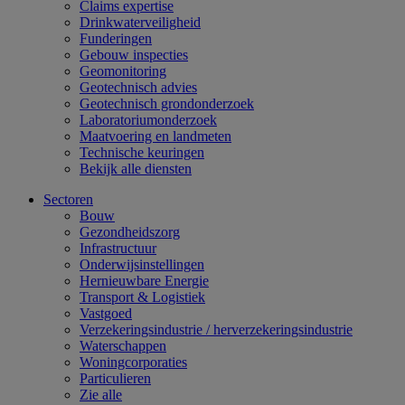
Claims expertise
Drinkwaterveiligheid
Funderingen
Gebouw inspecties
Geomonitoring
Geotechnisch advies
Geotechnisch grondonderzoek
Laboratoriumonderzoek
Maatvoering en landmeten
Technische keuringen
Bekijk alle diensten
Sectoren
Bouw
Gezondheidszorg
Infrastructuur
Onderwijsinstellingen
Hernieuwbare Energie
Transport & Logistiek
Vastgoed
Verzekeringsindustrie / herverzekeringsindustrie
Waterschappen
Woningcorporaties
Particulieren
Zie alle