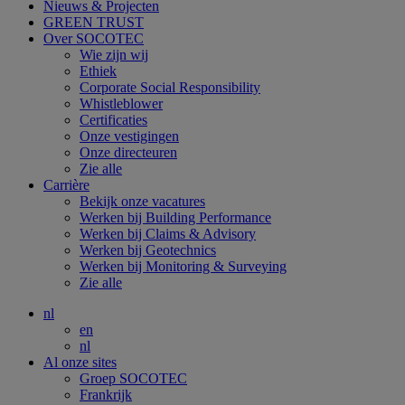
Nieuws & Projecten
GREEN TRUST
Over SOCOTEC
Wie zijn wij
Ethiek
Corporate Social Responsibility
Whistleblower
Certificaties
Onze vestigingen
Onze directeuren
Zie alle
Carrière
Bekijk onze vacatures
Werken bij Building Performance
Werken bij Claims & Advisory
Werken bij Geotechnics
Werken bij Monitoring & Surveying
Zie alle
nl
en
nl
Al onze sites
Groep SOCOTEC
Frankrijk