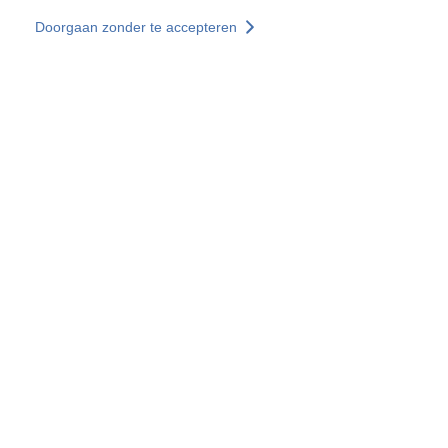
Overslaan en naar de inhoud gaan
Doorgaan zonder te accepteren
Diensten
Ontdekken +
Meer resultaten
Alle locaties
Landenwebsites
Groep SOCOTEC
Frankrijk
Verenigd Koninkrijk
Duitsland