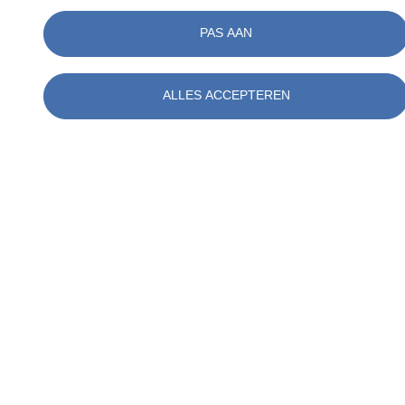
PAS AAN
Neem contact op met
ALLES ACCEPTEREN
Christiaan E. Mulder NIVRE-re
Adviseur Metingen