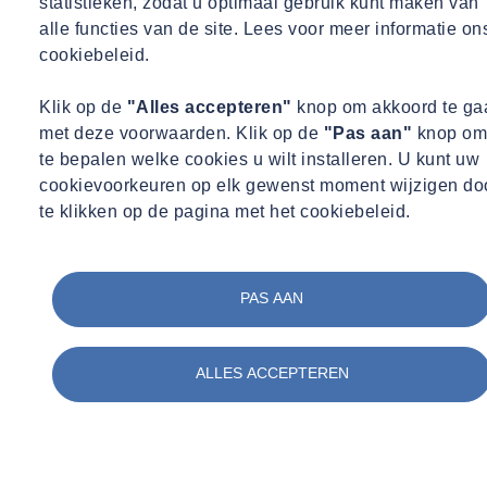
statistieken, zodat u optimaal gebruik kunt maken van
alle functies van de site. Lees voor meer informatie on
cookiebeleid.
Neem contact op met
Klik op de
"Alles accepteren"
knop om akkoord te ga
met deze voorwaarden. Klik op de
"Pas aan"
knop om
te bepalen welke cookies u wilt installeren. U kunt uw
cookievoorkeuren op elk gewenst moment wijzigen do
te klikken op de pagina met het cookiebeleid.
PAS AAN
ALLES ACCEPTEREN
Maarten Beumer
Project coördinator office / planner
Project coördinator office / planner