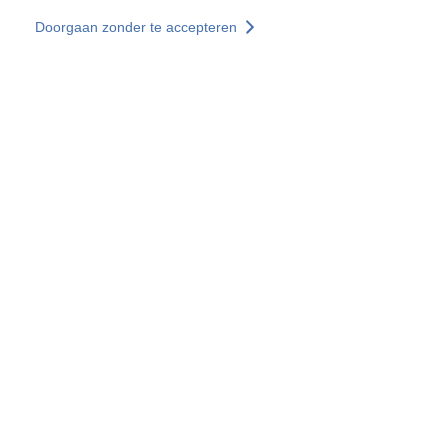
Overslaan en naar de inhoud gaan
Doorgaan zonder te accepteren
Diensten
Ontdekken +
Meer resultaten
Alle locaties
Landenwebsites
Groep SOCOTEC
Frankrijk
Verenigd Koninkrijk
Duitsland